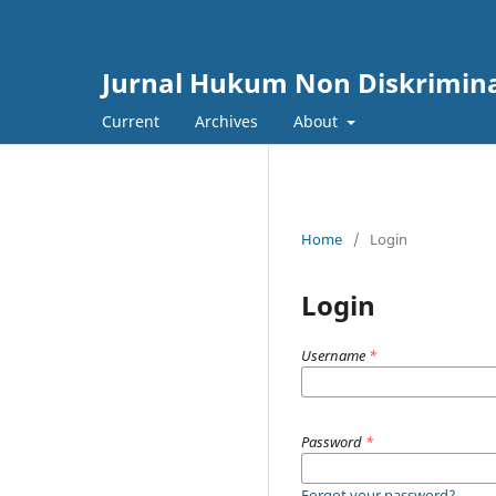
Jurnal Hukum Non Diskrimina
Current
Archives
About
Home
/
Login
Login
Username
*
Password
*
Forgot your password?